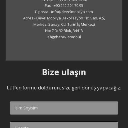
Fax - +90 212 294 70 95
E-posta - info@develmobilya.com
Adres - Devel Mobilya Dekorasyon Tic. San. A.Ş,
Merkez, Sanayi Cd. Turin İş Merkezi
No: 7 D: 92 Blok, 34413
Kâğıthane/İstanbul
Bize ulaşın
Lütfen formu doldurun, size geri dönüş yapacağız.